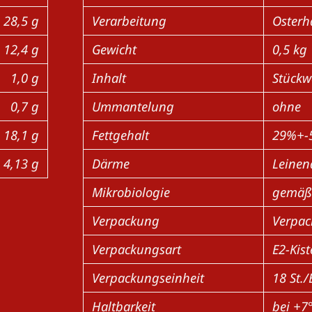
28,5 g
Verarbeitung
Osterh
12,4 g
Gewicht
0,5 kg
1,0 g
Inhalt
Stückw
0,7 g
Ummantelung
ohne
18,1 g
Fettgehalt
29%+-5
4,13 g
Därme
Leinen
Mikrobiologie
gemäß
Verpackung
Verpac
Verpackungsart
E2-Kis
Verpackungseinheit
18 St./
Haltbarkeit
bei +7