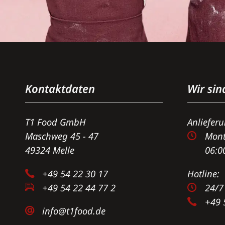
Kontaktdaten
Wir sin
T1 Food GmbH
Anliefer
Maschweg 45 - 47
Mont
49324 Melle
06:0
+49 54 22 30 17
Hotline:
+49 54 22 44 77 2
24/7
+49 
info@t1food.de