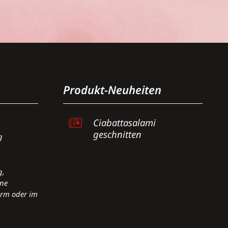
Produkt-Neuheiten
Ciabattasalami
geschnitten
g
g,
hne
arm oder im