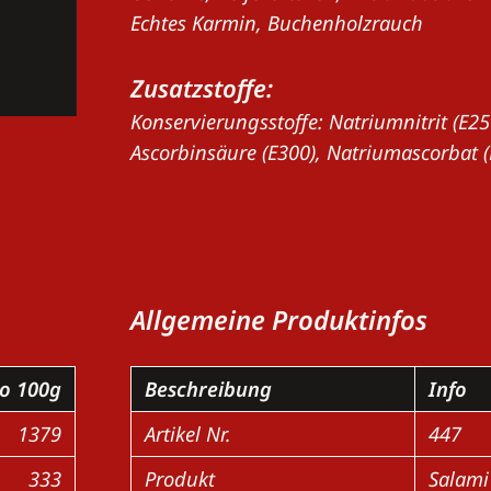
Echtes Karmin, Buchenholzrauch
Zusatzstoffe:
Konservierungsstoffe: Natriumnitrit (E250
Ascorbinsäure (E300), Natriumascorbat (
Allgemeine Produktinfos
o 100g
Beschreibung
Info
1379
Artikel Nr.
447
333
Produkt
Salami