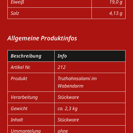
Eiweiß
19,0 g
Salz
4,13 g
Allgemeine Produktinfos
Beschreibung
Info
Artikel Nr.
212
Produkt
Truthahnsalami im
Wabendarm
Verarbeitung
Stückware
Gewicht
ca. 2,3 kg
Inhalt
Stückware
Ummantelung
ohne