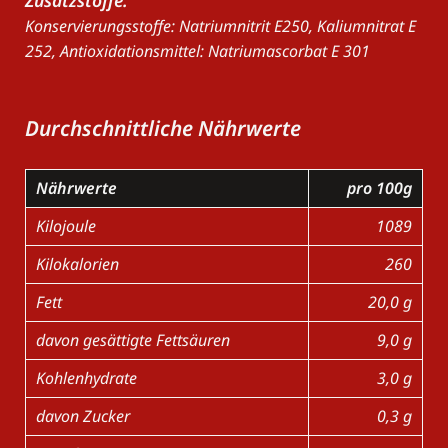
Konservierungsstoffe: Natriumnitrit E250, Kaliumnitrat E
252, Antioxidationsmittel: Natriumascorbat E 301
Durchschnittliche Nährwerte
Nährwerte
pro 100g
Kilojoule
1089
Kilokalorien
260
Fett
20,0 g
davon gesättigte Fettsäuren
9,0 g
Kohlenhydrate
3,0 g
davon Zucker
0,3 g